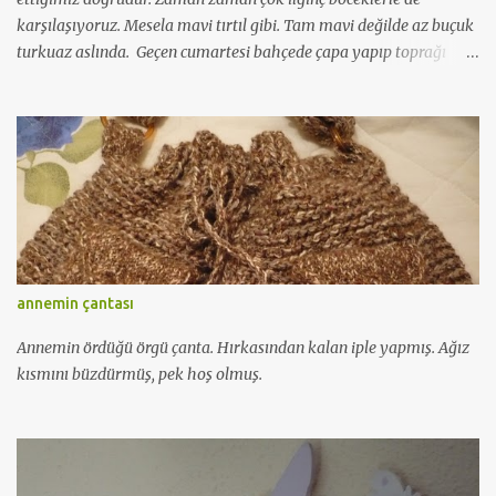
karşılaşıyoruz. Mesela mavi tırtıl gibi. Tam mavi değilde az buçuk
turkuaz aslında. Geçen cumartesi bahçede çapa yapıp toprağı
havalandırıyordum. Devrim'de sulama yaparken bu tırtılı görmüş.
Gel çek diye çağırdı oralı olmadım. Çok gördüm ya. Mavi deyince
ilgimi çekti tabiki. İlk kez denk geldim bu rengine. Keşke kelebek
halini de görebilsem. Maydanozda çok tırtıl oluyor. Genelde sarı
yeşil tonlarında oluyorlar. Biraz uğraştım iyi bir kare çekeyim
diye. Pek inatçı. Şöyle tam çiçek üstüne konduramadım. Bu da
tarladan bir kare. Orada hala çeri domates oluyor. Birinin içinden
kurt görmüş Deniz. Dur kurt içinden çıkarken çekeyim dedim ya
ben makinayı alıp gelene kadar çıktı. Minicik deliğe tıkamadık
annemin çantası
haliyle:)))
Annemin ördüğü örgü çanta. Hırkasından kalan iple yapmış. Ağız
kısmını büzdürmüş, pek hoş olmuş.