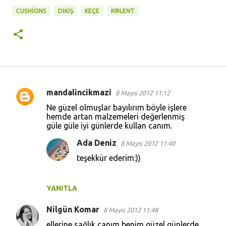
CUSHIONS
DIKIŞ
KEÇE
KIRLENT
mandalincikmazi
8 Mayıs 2012 11:12
Y
Ne güzel olmuşlar bayılırım böyle işlere
o
hemde artan malzemeleri değerlenmiş
güle güle iyi günlerde kullan canım.
r
u
Ada Deniz
8 Mayıs 2012 11:40
m
teşekkür ederim:))
l
a
YANITLA
r
Nilgün Komar
8 Mayıs 2012 11:48
ellerine sağlık canım benim güzel günlerde