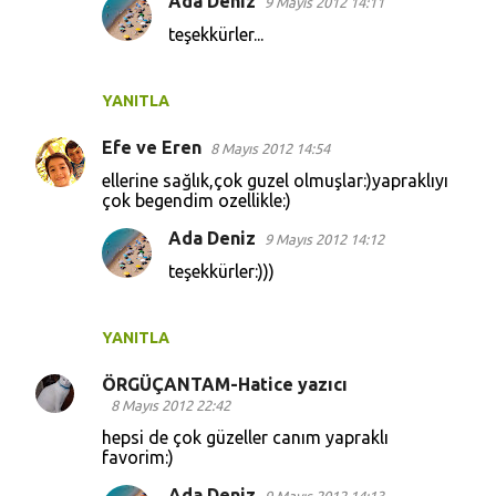
Ada Deniz
9 Mayıs 2012 14:11
teşekkürler...
YANITLA
Efe ve Eren
8 Mayıs 2012 14:54
ellerine sağlık,çok guzel olmuşlar:)yapraklıyı
çok begendim ozellikle:)
Ada Deniz
9 Mayıs 2012 14:12
teşekkürler:)))
YANITLA
ÖRGÜÇANTAM-Hatice yazıcı
8 Mayıs 2012 22:42
hepsi de çok güzeller canım yapraklı
favorim:)
Ada Deniz