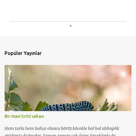
Y
o
r
u
m
Popüler Yayınlar
G
ö
n
d
e
r
Bir mavi tırtıl vakası
Hem tarla hem bahçe olunca börtü böcekle bol bol ahbaplık
ettiğimiz doğrudur. Zaman zaman çok ilginç böceklerle de