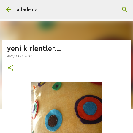
Ana içeriğe atla
adadeniz
yeni kırlentler....
Mayıs 08, 2012