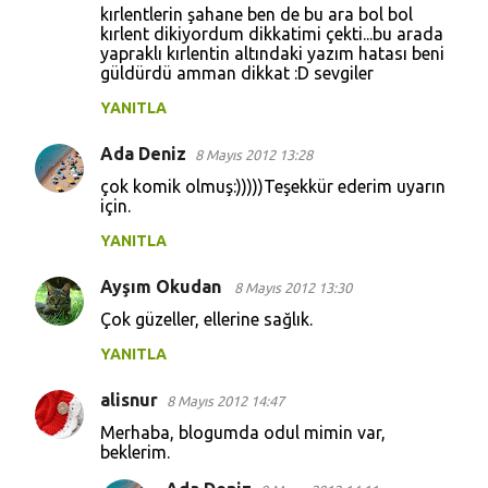
kırlentlerin şahane ben de bu ara bol bol
kırlent dikiyordum dikkatimi çekti...bu arada
yapraklı kırlentin altındaki yazım hatası beni
güldürdü amman dikkat :D sevgiler
YANITLA
Ada Deniz
8 Mayıs 2012 13:28
çok komik olmuş:)))))Teşekkür ederim uyarın
için.
YANITLA
Ayşım Okudan
8 Mayıs 2012 13:30
Çok güzeller, ellerine sağlık.
YANITLA
alisnur
8 Mayıs 2012 14:47
Merhaba, blogumda odul mimin var,
beklerim.